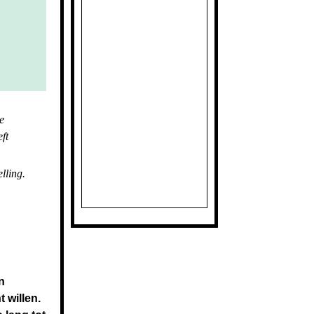
e
ft
lling.
n
 willen.