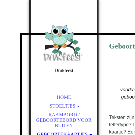
Geboort
Drukfeest
hét adres voor een
gepersonaliseerd cadeau
voorka
geboor
HOME
STOELTJES
GEBOORTESTOELTJE
RAAMBORD /
Teksten zijn
GEBOORTEBORD VOOR
GEBOORTEKAARTJE
lettertype? 
BUITEN
STOELTJE MET NAAM
kaartje? Een
GEBOORTEKAARTJES