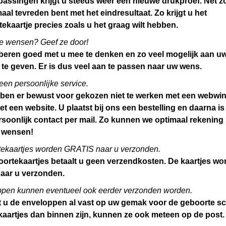
passingen krijgt u steeds weer een nieuwe drukproef. Net zo
aal tevreden bent met het eindresultaat. Zo krijgt u het
ekaartje precies zoals u het graag wilt hebben.
e wensen? Geef ze door!
oberen goed met u mee te denken en zo veel mogelijk aan 
te geven. Er is dus veel aan te passen naar uw wens.
 een persoonlijke service.
ben er bewust voor gekozen niet te werken met een webwin
t een website. U plaatst bij ons een bestelling en daarna is 
soonlijk contact per mail. Zo kunnen we optimaal rekenin
 wensen!
ekaartjes worden GRATIS naar u verzonden.
oortekaartjes betaalt u geen verzendkosten. De kaartjes wo
naar u verzonden.
pen kunnen eventueel ook eerder verzonden worden.
 u de enveloppen al vast op uw gemak voor de geboorte sc
kaartjes dan binnen zijn, kunnen ze ook meteen op de post.