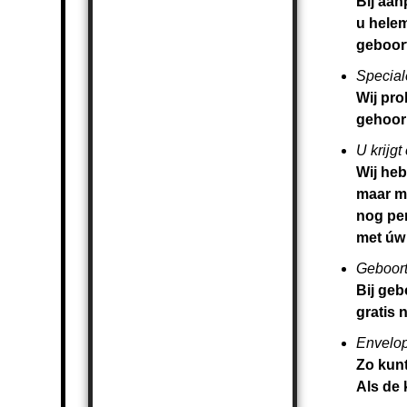
Bij aan
u helem
geboort
Special
Wij pr
gehoor 
U krijgt
Wij heb
maar me
nog per
met úw
Geboort
Bij geb
gratis 
Envelop
Zo kunt
Als de 