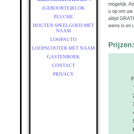
mogelijk. Al
13 X 13 CM. ENKEL
(GEBOORTE)KLOK
u op om uw 
13 X 13 CM. DUBBEL
PLUCHE
altijd GRATI
HOUTEN SPEELGOED MET
wens is en u
NAAM
LOOPAUTO
Prijzen
LOOPSCOOTER MET NAAM
GASTENBOEK
CONTACT
PRIVACY