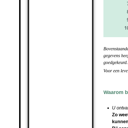
Bovenstaande 
gegevens heef
goedgekeurd.
Voor een leve
Waarom bi
U ontva
Zo weet
kunnen