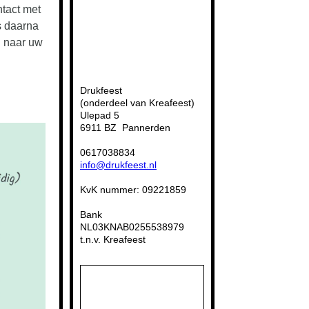
ntact met
s daarna
l naar uw
Drukfeest
(onderdeel van Kreafeest)
Ulepad 5
6911 BZ Pannerden
0617038834
info@drukfeest.nl
KvK nummer: 09221859
Bank
NL03KNAB0255538979
t.n.v. Kreafeest