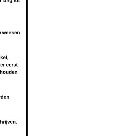
 lang tot
uw wensen
kel,
er eerst
g houden
rden
hrijven.