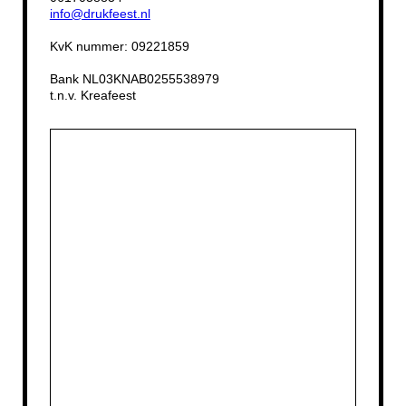
info@drukfeest.nl
KvK nummer: 09221859
Bank NL03KNAB0255538979
t.n.v. Kreafeest