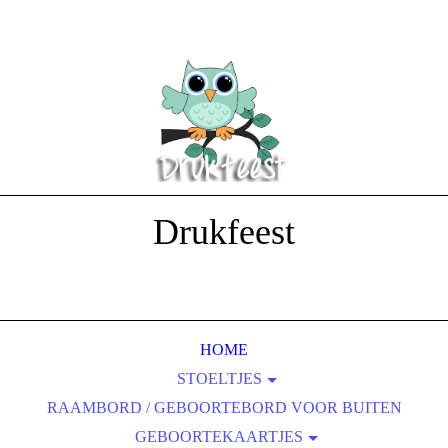
Drukfeest
hét adres voor een gepersonaliseerd
cadeau
HOME
STOELTJES
RAAMBORD / GEBOORTEBORD VOOR BUITEN
GEBOORTESTOELTJE GEBOORTEKAARTJE
GEBOORTEKAARTJES
STOELTJE MET NAAM