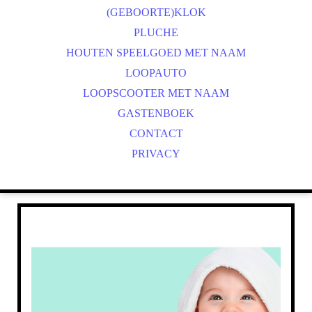
13 X 13 CM. ENKEL
(GEBOORTE)KLOK
13 X 13 CM. DUBBEL
PLUCHE
HOUTEN SPEELGOED MET NAAM
LOOPAUTO
LOOPSCOOTER MET NAAM
GASTENBOEK
CONTACT
PRIVACY